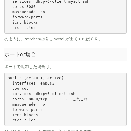
  services: dhcpv6-client mysql ssh

  ports:8080

  masquerade: no

  forward-ports:

  icmp-blocks:

  rich rules:
のように、servicesの欄に mysql が出てくればＯＫ。
ポートの場合
ポートで追加した場合は、
public (default, active)

  interfaces: enp0s3

  sources:

  services: dhcpv6-client ssh

  ports: 8080/tcp　　　　　←　これこれ

  masquerade: no

  forward-ports:

  icmp-blocks:

  rich rules: