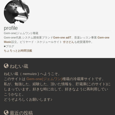
profile
Gem-one(ジェムワン) 権蔵
Gem-one代表.システム開発業ブランド
Gem-one adIT
、音楽レッスン事業
Gem-one
Music
設立。ビリヤード・スケジュールサイト
すけどん
も絶賛運用中。
■ブログ
ちょろっとお時間頂戴
ねむい蔵
ねむい蔵（ nemuizo ) へようこそ。
このサイトは
Gem-one(ジェムワン)
権蔵の冷蔵庫サイトです。
私が、勉強した、経験した、頂いた情報を、貯蔵庫(このサイト)に
しまっています。好きな時に出して、好きなように再利用してい
こうかなと。
どうぞよろしくお願いします♪
最近の投稿