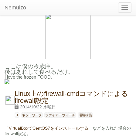
Nemuizo
Toggl
navig
ここは僕の冷蔵庫。
後はあれして食べるだけ。
I love the frozen FOOD.
Linux上のfirewall-cmdコマンドによる
firewall設定
2014/10/22 水曜日
IT
ネットワーク
ファイアーウォール
環境構築
「
VirtualBoxでCentOS7をインストールする
」などを入れた場合の
firewall設定。