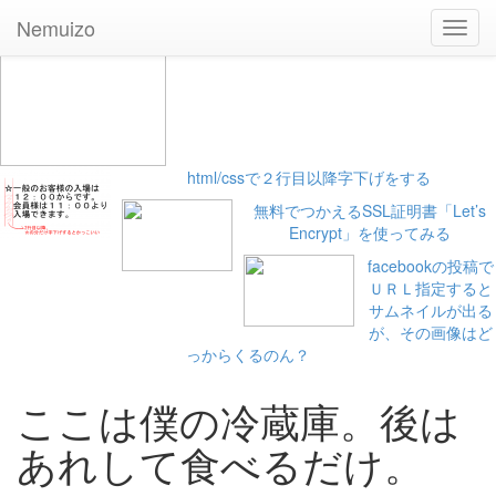
Nemuizo
Toggl
navig
html/cssで２行目以降字下げをする
無料でつかえるSSL証明書「Let’s
Encrypt」を使ってみる
facebookの投稿で
ＵＲＬ指定すると
サムネイルが出る
が、その画像はど
っからくるのん？
ここは僕の冷蔵庫。
後は
あれして食べるだけ。