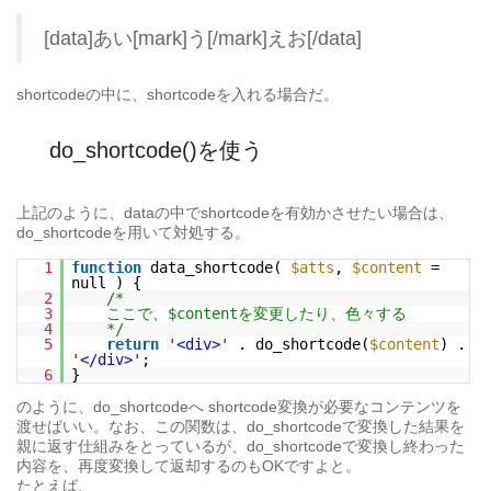
[data]あい[mark]う[/mark]えお[/data]
shortcodeの中に、shortcodeを入れる場合だ。
do_shortcode()を使う
上記のように、dataの中でshortcodeを有効かさせたい場合は、
do_shortcodeを用いて対処する。
1
function
data_shortcode(
$atts
,
$content
=
null ) {
2
/*
3
ここで、$contentを変更したり、色々する
4
*/
5
return
'<div>'
. do_shortcode(
$content
) .
'</div>'
;
6
}
のように、do_shortcodeへ shortcode変換が必要なコンテンツを
渡せばいい。なお、この関数は、do_shortcodeで変換した結果を
親に返す仕組みをとっているが、do_shortcodeで変換し終わった
内容を、再度変換して返却するのもOKですよと。
たとえば、