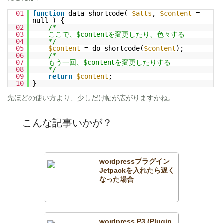
01
function
data_shortcode(
$atts
,
$content
=
null ) {
02
/*
03
ここで、$contentを変更したり、色々する
04
*/
05
$content
= do_shortcode(
$content
);
06
/*
07
もう一回、$contentを変更したりする
08
*/
09
return
$content
;
10
}
先ほどの使い方より、少しだけ幅が広がりますかね。
こんな記事いかが？
wordpressプラグイン
Jetpackを入れたら遅く
なった場合
wordpress P3 (Plugin