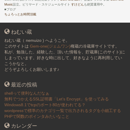
Music
設立。ビリヤード・スケジュールサイト
すけどん
も絶賛運用中。
■ブログ
ちょろっとお時間頂戴
ねむい蔵
ねむい蔵（ nemuizo ) へようこそ。
このサイトは
Gem-one(ジェムワン)
権蔵の冷蔵庫サイトです。
私が、勉強した、経験した、頂いた情報を、貯蔵庫(このサイト)に
しまっています。好きな時に出して、好きなように再利用してい
こうかなと。
どうぞよろしくお願いします♪
最近の投稿
shellって便利なんだなぁ
無料でつかえるSSL証明書「Let’s Encrypt」を使ってみる
Windows8.1でtcpのポート80が使われてる？
wordpressで標準のカテゴリ一覧で出力されるタグを小細工する
PHPで関数のポインタみたいなこと
カレンダー