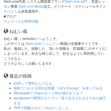
Gem-one代表.システム開発業ブランド
Gem-one adIT
、音楽レッ
スン事業
Gem-one Music
設立。ビリヤード・スケジュールサイト
すけどん
も絶賛運用中。
■ブログ
ちょろっとお時間頂戴
ねむい蔵
ねむい蔵（ nemuizo ) へようこそ。
このサイトは
Gem-one(ジェムワン)
権蔵の冷蔵庫サイトです。
私が、勉強した、経験した、頂いた情報を、貯蔵庫(このサイト)に
しまっています。好きな時に出して、好きなように再利用してい
こうかなと。
どうぞよろしくお願いします♪
最近の投稿
shellって便利なんだなぁ
無料でつかえるSSL証明書「Let’s Encrypt」を使ってみる
Windows8.1でtcpのポート80が使われてる？
wordpressで標準のカテゴリ一覧で出力されるタグを小細工
する
PHPで関数のポインタみたいなこと