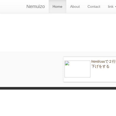
Nemuizo
Home
About
Contact
link
html/cssで
下げをする