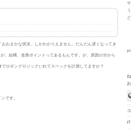
サ
う
ど
「おおまかな状況」しかわかりえません。だんだん遅くなってき
p
たが、結構、改善ポイントってあるもんです。が、原因が分から
身でロギングロジックいれてスペックを計測してますか？
ね
お
インです。
コ
IT