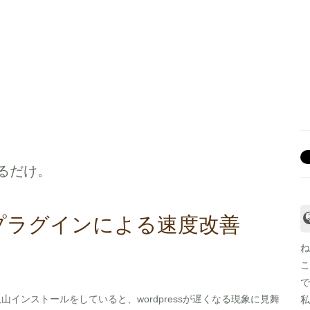
るだけ。
g-barプラグインによる速度改善
ね
で
沢山インストールをしていると、wordpressが遅くなる現象に見舞
私