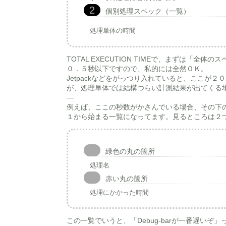
個別処理スペック（一覧）
処理単体の時間
TOTAL EXECUTION TIMEで、まずは「
０．５秒以下ですので、私的には全然ＯＫ。
Jetpackなどをがっつり入れていると、ここが
が、処理単体では結構つらい計測結果が出てくる
—
例えば、ここの秒数がかさんでいる場合、その下
１から始まる一覧になってます。見るところは２
緑色の丸の箇所
処理名
赤い丸の箇所
処理にかかった時間
この一覧でいうと、「Debug-barが一番遅い