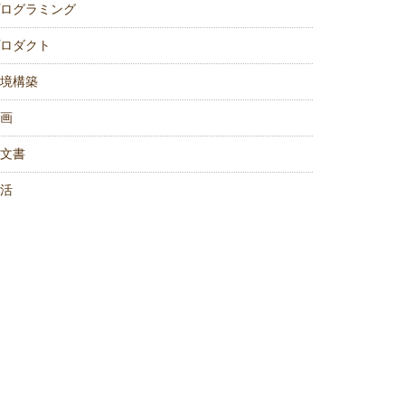
ログラミング
ロダクト
境構築
画
文書
活