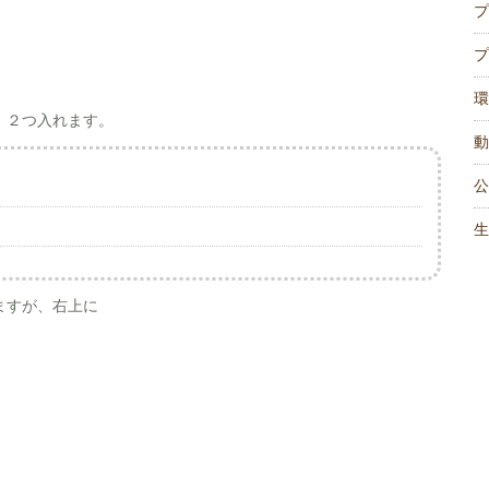
プ
プ
環
。２つ入れます。
動
公
生
ますが、右上に