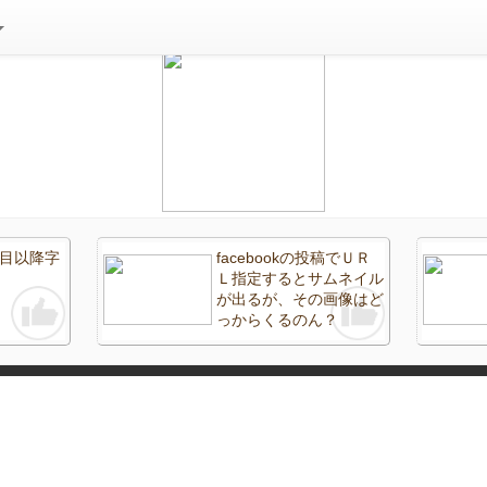
２行目以降字
facebookの投稿でＵＲ
Ｌ指定するとサムネイル
が出るが、その画像はど
っからくるのん？